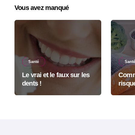
Vous avez manqué
publi
Santé
Sant
Le vrai et le faux sur les
Comme
dents !
risqu
quoti