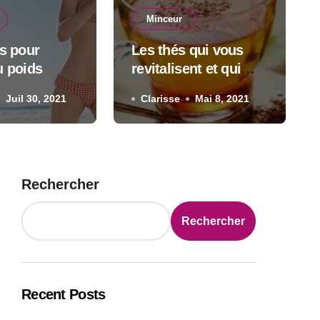
Minceur
Minceur
ls pour
Les thés qui vous
conseils pour perdre du po
u poids
revitalisent et qui
vous aident à garder
Juil 30, 2021
Clarisse
Clarisse
Juil 30, 2021
Mai 8, 2021
la ligne
Rechercher
Rechercher
Recent Posts