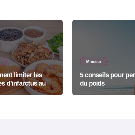
cations
é
Minceur
nt limiter les
5 conseils pour pe
es d’infarctus au
du poids
dien ?