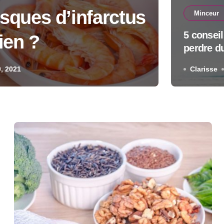
isques d’infarctus
Minceur
5 consei
ien ?
5 
perdre d
0, 2021
Clarisse