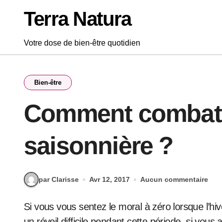
Passer
Terra Natura
au
contenu
Votre dose de bien-être quotidien
Bien-être
Comment combattr
saisonnière ?
par Clarisse
Avr 12, 2017
Aucun commentaire
Si vous vous sentez le moral à zéro lorsque l’hiver s’installe, si vous avez le sommeil plus lourd et
un réveil difficile pendant cette période, si v