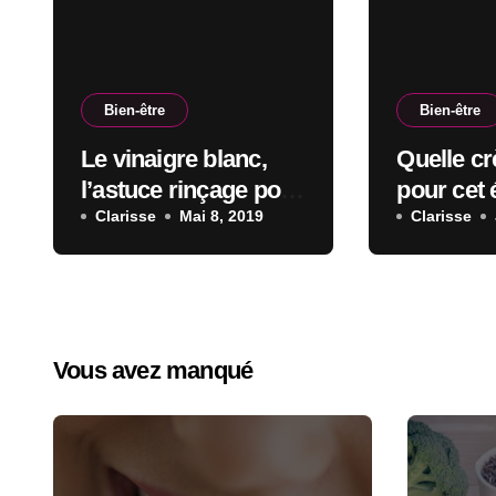
Bien-être
Bien-être
Le vinaigre blanc,
Quelle cr
l’astuce rinçage pour
pour cet 
des cheveux brillants
Clarisse
Mai 8, 2019
Clarisse
Vous avez manqué