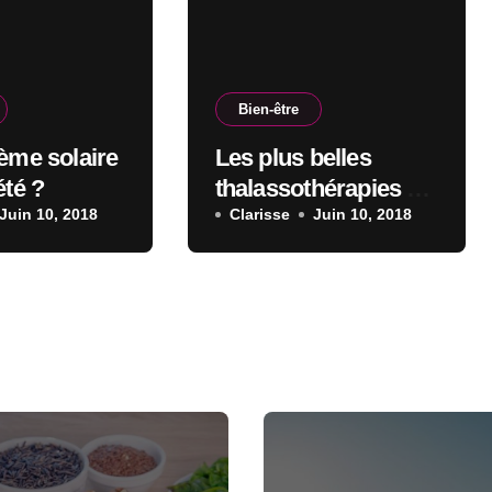
Bien-être
ème solaire
Les plus belles
été ?
thalassothérapies de
Juin 10, 2018
France
Clarisse
Juin 10, 2018