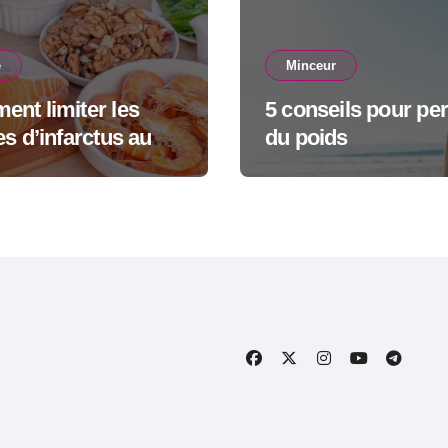
é
Minceur
nt limiter les
5 conseils pour pe
es d’infarctus au
du poids
dien ?