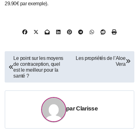
29.90€ par exemple).
Navigation
Le point sur les moyens
Les propriétés de l’Aloe
de contraception, quel
Vera
de
est le meilleur pour la
santé ?
l’article
par
Clarisse